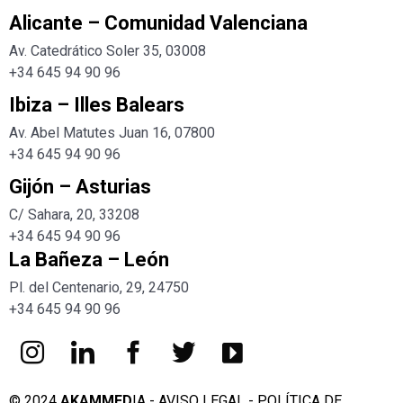
Alicante – Comunidad Valenciana
Av. Catedrático Soler 35, 03008
+34 645 94 90 96
Ibiza – Illes Balears
Av. Abel Matutes Juan 16, 07800
+34
645 94 90 96
Gijón – Asturias
C/ Sahara, 20, 33208
+34
645 94 90 96
La Bañeza – León
Pl. del Centenario, 29, 24750
+34
645 94 90 96
© 2024
AKAMMED
IA -
AVISO LEGAL
-
POLÍTICA DE