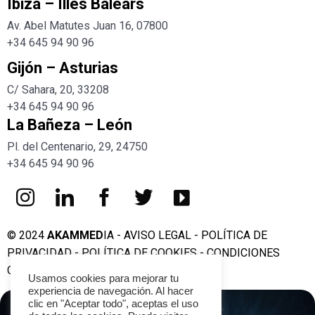
Ibiza – Illes Balears
Av. Abel Matutes Juan 16, 07800
+34
645 94 90 96
Gijón – Asturias
C/ Sahara, 20, 33208
+34
645 94 90 96
La Bañeza – León
Pl. del Centenario, 29, 24750
+34
645 94 90 96
© 2024
AKAMMED
IA -
AVISO LEGAL
-
POLÍTICA DE
PRIVACIDAD
-
POLÍTICA DE COOKIES
-
CONDICIONES
GENERALES DE CONTRATACIÓN
Usamos cookies para mejorar tu
experiencia de navegación. Al hacer
clic en "Aceptar todo", aceptas el uso