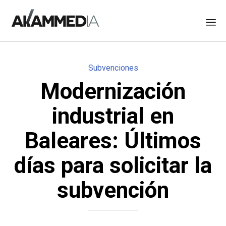
Skip
to
Category
Subvenciones
content
Modernización
industrial en
Baleares: Últimos
días para solicitar la
subvención