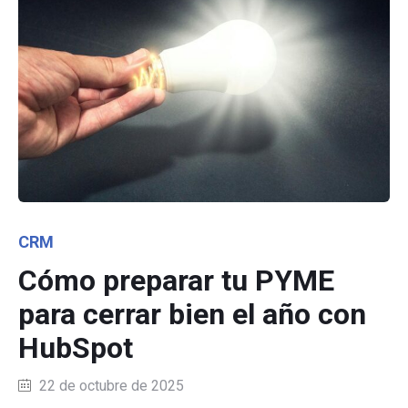
Category
CRM
Cómo preparar tu PYME
para cerrar bien el año con
HubSpot
22 de octubre de 2025