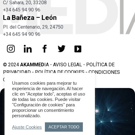
C/ Sahara, 20, 33208
+34
645 94 90 96
La Bañeza – León
Pl. del Centenario, 29, 24750
+34
645 94 90 96
© 2024
AKAMMED
IA -
AVISO LEGAL
-
POLÍTICA DE
PRIVACIDAD
-
POLÍTICA DE COOKIES
-
CONDICIONES
GENERALES DE CONTRATACIÓN
Usamos cookies para mejorar tu
experiencia de navegación. Al hacer
clic en "Aceptar todo", aceptas el uso
de todas las cookies. Puede visitar
"Configuración de cookies" para
AQUÍ EMPIEZA TU
proporcionar un consentimiento
TRANSFORMACIÓN
personalizado.
DIGITAL
Ajuste Cookies
ACEPTAR TODO
¡Adelante!