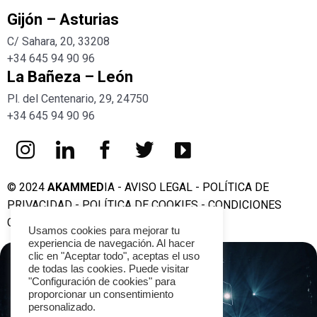
Gijón – Asturias
C/ Sahara, 20, 33208
+34
645 94 90 96
La Bañeza – León
Pl. del Centenario, 29, 24750
+34
645 94 90 96
© 2024
AKAMMED
IA -
AVISO LEGAL
-
POLÍTICA DE
PRIVACIDAD
-
POLÍTICA DE COOKIES
-
CONDICIONES
GENERALES DE CONTRATACIÓN
Usamos cookies para mejorar tu
experiencia de navegación. Al hacer
clic en "Aceptar todo", aceptas el uso
de todas las cookies. Puede visitar
"Configuración de cookies" para
AQUÍ EMPIEZA TU
proporcionar un consentimiento
TRANSFORMACIÓN
personalizado.