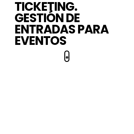
T
I
C
K
E
T
I
N
G
.
G
E
S
T
I
Ó
N
D
E
E
N
T
R
A
D
A
S
P
A
R
A
E
V
E
N
T
O
S